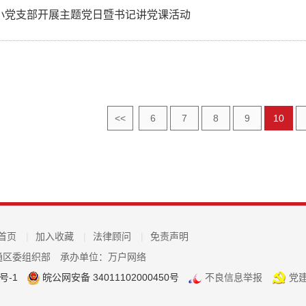
小党支部开展主题党日暨书记讲党课活动
<<
6
7
8
9
10
首页
|
加入收藏
|
法律顾问
|
免责声明
通区委组织部
承办单位：万户网络
号-1
皖公网安备 34011102000450号
不良信息举报
党