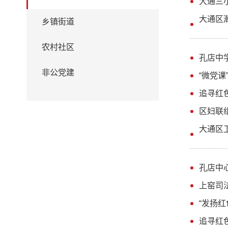
大通三
大通区
乡镇街道
农村社区
孔店中
非公党建
“微党课
追寻红
区妇联
大通区
孔店中
上窑司
“发扬
追寻红