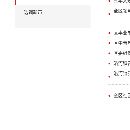
三年大
全区领
选调新声
区事业
区中青
区委组
洛河镇
洛河镇
全区社