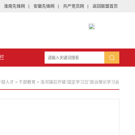
淮南先锋网
安徽先锋网
共产党员网
返回联盟首页
|
|
|
栏
干部人才
>
干部教育
>
洛河镇召开镇“固定学习日”政治理论学习会