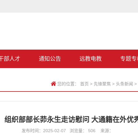
干部人才
通知公告
远教电教
专题专
您的位置：
首页
>
先锋聚焦
>
头条新闻
>
、组织部部长茆永生走访慰问 大通籍在外优
发布时间：2025-02-07 浏览量：
506
来源：