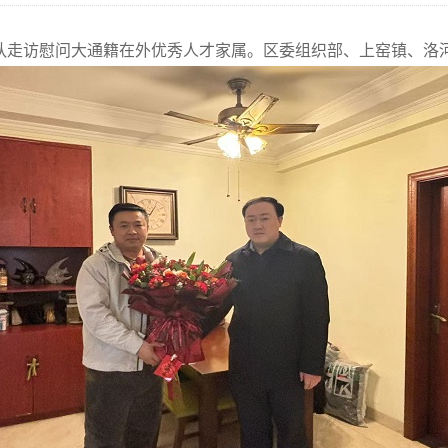
队走访慰问大通籍在外优秀人才家属。区委组织部、上窑镇、洛