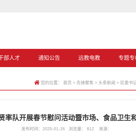
干部人才
通知公告
远教电教
专题专
您的位置：
首页
>
先锋聚焦
>
头条新闻
>
区委书
贤率队开展春节慰问活动暨市场、食品卫生
发布时间：2025-01-26 浏览量：
812
来源：