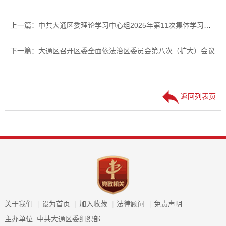
上一篇：中共大通区委理论学习中心组2025年第11次集体学习会议召开
下一篇：大通区召开区委全面依法治区委员会第八次（扩大）会议
返回列表页
关于我们
|
设为首页
|
加入收藏
|
法律顾问
|
免责声明
主办单位: 中共大通区委组织部