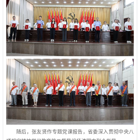
随后，张友贤作专题党课报告，省委深入贯彻中央八