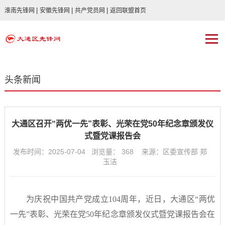
|
|
|
淮南先锋网
安徽先锋网
共产党员网
返回联盟首页
头条新闻
大通区召开“两优一先”表彰、光荣在党50年纪念章颁发仪
式暨党课报告会
发布时间：2025-07-04 浏览量：
368
来源：区委宣传部 郑
玉洁
为庆祝中国共产党成立104周年，近日，大通区“两优
一先”表彰、光荣在党50年纪念章颁发仪式暨党课报告会在