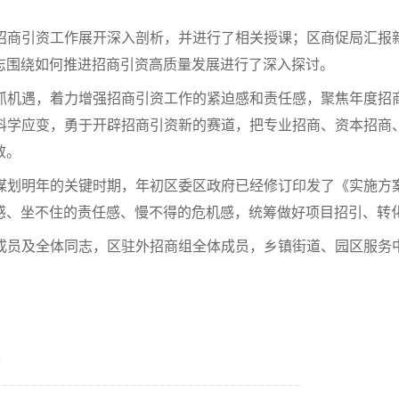
招商引资工作展开深入剖析，并进行了相关授课；区商促局汇报
志围绕如何推进招商引资高质量发展进行了深入探讨。
抓机遇，着力增强招商引资工作的紧迫感和责任感，聚焦年度招
科学应变，勇于开辟招商引资新的赛道，把专业招商、资本招商
效。
谋划明年的关键时期，年初区委区政府已经修订印发了《实施方
感、坐不住的责任感、慢不得的危机感，统筹做好项目招引、转
成员及全体同志，区驻外招商组全体成员，乡镇街道、园区服务
会