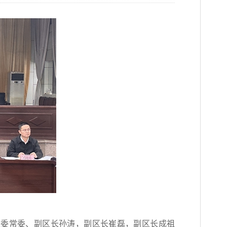
区委常委、副区长孙涛，副区长崔磊，副区长成祖