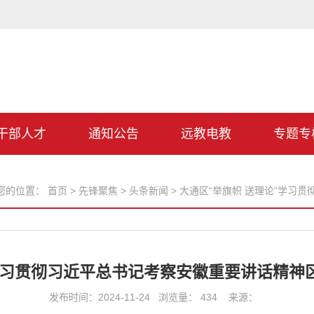
干部人才
通知公告
远教电教
专题专
您的位置：
首页
>
先锋聚焦
>
头条新闻
>
大通区“举旗帜 送理论”学习
”学习贯彻习近平总书记考察安徽重要讲话精神
发布时间：2024-11-24 浏览量：
434
来源：