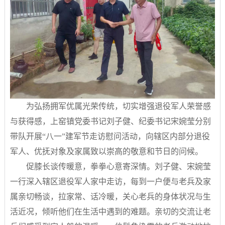
为弘扬拥军优属光荣传统，切实增强退役军人荣誉感
与获得感，上窑镇党委书记刘子健、纪委书记宋婉莹分别
带队开展“八一”建军节走访慰问活动，向辖区内部分退役
军人、优抚对象及家属致以崇高的敬意和节日的问候。
促膝长谈传暖意，拳拳心意寄深情。刘子健、宋婉莹
一行深入辖区退役军人家中走访，每到一户便与老兵及家
属亲切畅谈，拉家常、话冷暖，关心老兵的身体状况与生
活近况，倾听他们在生活中遇到的难题。亲切的交流让老