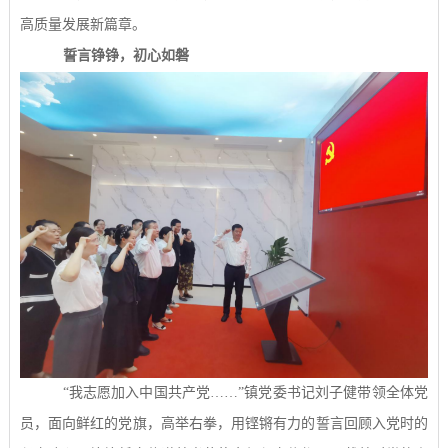
高质量发展新篇章。
誓言铮铮，初心如磐
“
我志愿加入中国共产党
……”
镇党委书记刘子健带领全体党
员，面向鲜红的党旗，高举右拳，用铿锵有力的誓言回顾入党时的