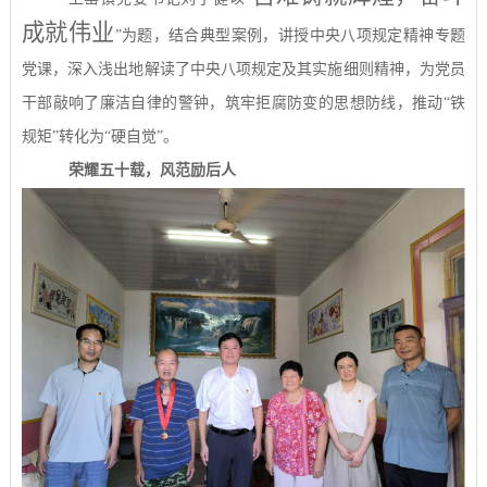
成就伟业
”
为题，结合典型案例，讲授中央八项规定精神专题
党课，深入浅出地解读了中央八项规定及其实施细则精神，为党员
干部敲响了廉洁自律的警钟，筑牢拒腐防变的思想防线，推动
“
铁
规矩
”
转化为
“
硬自觉
”
。
荣耀五十载，风范励后人