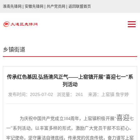
|
|
|
淮南先锋网
安徽先锋网
共产党员网
返回联盟首页
乡镇街道
传承红色基因,弘扬清风正气——上窑镇开展“喜迎七一”系
列活动
发布时间：2025-07-02 浏览量：
261
来源：上窑镇 詹宇婷
喜迎
为庆祝中国共产党成立
104
周年，上窑镇积极开展
“
七
一
”
系列活动，以丰富多样的形式，激励广大党员干部不忘初心、
牢记使命，坚守廉洁自律底线，传承党的优良传统，奋力谱写上窑