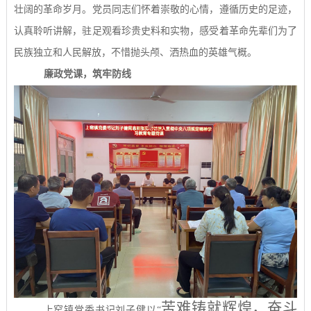
壮阔的革命岁月。党员同志们怀着崇敬的心情，遵循历史的足迹，
认真聆听讲解，驻足观看珍贵史料和实物，感受着革命先辈们为了
民族独立和人民解放，不惜抛头颅、洒热血的英雄气概。
廉政党课，筑牢防线
苦难铸就辉煌，奋斗
上窑镇党委书记刘子健以
“