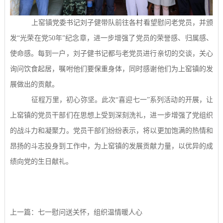
上窑镇党委书记刘子健带队前往各村看望慰问老党员，并颁
发
“
光荣在党
50
年
”
纪念章，进一步增强了党员的荣誉感、归属感、
使命感。每到一户，刘子健书记都与老党员进行亲切的交谈，关心
询问饮食起居，嘱咐他们要保重身体，同时感谢他们为上窑镇的发
展做出的贡献。
征程万里，初心弥坚。此次
“
喜迎七一
”
系列活动的开展，让
上窑镇的党员干部们在思想上受到深刻洗礼，进一步增强了党组织
的战斗力和凝聚力。党员干部们纷纷表示，将以更加饱满的热情和
昂扬的斗志投身到工作中，为上窑镇的发展贡献力量，以优异的成
绩向党的生日献礼。
上一篇：七一慰问送关怀，组织温情暖人心