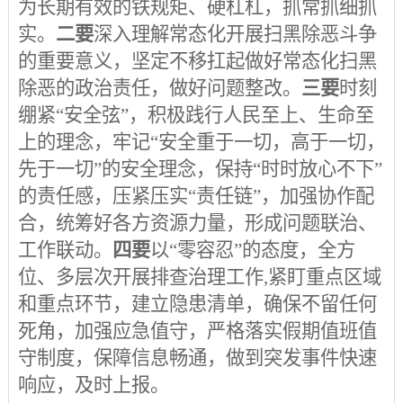
为长期有效的铁规矩、硬杠杠，抓常抓细抓
实。
二要
深入理解常态化开展扫黑除恶斗争
的重要意义，坚定不移扛起做好常态化扫黑
除恶的政治责任，做好问题整改。
三要
时刻
绷紧
“安全弦”，积极践行人民至上、生命至
上的理念，牢记“安全重于一切，高于一切，
先于一切”的安全理念，保持“时时放心不下”
的责任感，压紧压实“责任链”，加强协作配
合，统筹好各方资源力量，形成问题联治、
工作联动。
四要
以
“零容忍”的态度，全方
位、多层次开展排查治理工作,紧盯重点区域
和重点环节，建立隐患清单，确保不留任何
死角，加强应急值守，严格落实假期值班值
守制度，保障信息畅通，做到突发事件快速
响应，及时上报。